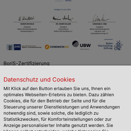
BoriS-Zertifizierung
Die Freie Schule Anne-Sophie in Künzelsau wurde
Datenschutz und Cookies
am 17. Juli 2024 im Rahmen der Berufs- und
Studienorientierung mit dem renommierten BoriS-
Mit Klick auf den Button erlauben Sie uns, Ihnen ein
Siegel ausgezeichnet. Diese Zertifizierung ist ein
optimales Webseiten-Erlebnis zu bieten. Dazu zählen
Qualitätssiegel, das Schulen zunächst für die Dauer
Cookies, die für den Betrieb der Seite und für die
von drei Jahren für herausragende Konzepte und
Steuerung unserer Dienstleistungen und Anwendungen
notwendig sind, sowie solche, die lediglich zu
Programme zur Berufs- und Studienvorbereitung
Statistikzwecken, für Komforteinstellungen oder zur
erhalten. Die FSAS sticht hierbei besonders durch
Anzeige personalisierter Inhalte genutzt werden. Sie
ein ganzheitliches und innovatives Konzept hervor,