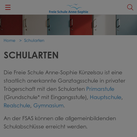
Zurück
Zurück
Zurück
Zurück
Zurück
Zurück
Schule
MINT-Kompass
Primarstufe
Informationsveranstaltungen
Anmeldung
Deutsch
Home
Schularten
Schulträger
Begabtenstipendium
Sekundarstufe I
Ferienkalender
Kontakt
SCHULARTEN
Konzeption
Exkursionen & Studienreisen
Sekundarstufe II
Schulbetrieb und Unterricht
Die Freie Schule Anne-Sophie Künzelsau ist eine
Auszeichnungen
Berufs- und Studienorientierung
Speiseplan
staatlich anerkannte Ganztagsschule in privater
Trägerschaft mit den Schularten
Primarstufe
Gremien
News
(Grundschule* mit Eingangsstufe),
Hauptschule
,
Realschule
,
Gymnasium
.
Impressionen
WebUntis
An der FSAS können alle allgemeinbildenden
Mitarbeiter*innen
Schulabschlüsse erreicht werden.