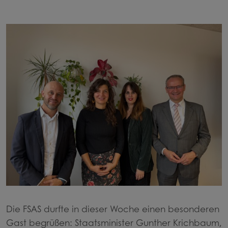
Learning Environment
Voluntary Working Groups
Press
After School Care
All-Day school
Entrance Class
Exams
Die FSAS durfte in dieser Woche einen besonderen
Gast begrüßen: Staatsminister Gunther Krichbaum,