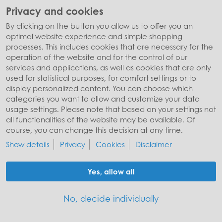
Weitere Themen betrafen die aktuellen
Privacy and cookies
Herausforderungen der Europapolitik. Herr
By clicking on the button you allow us to offer you an
Krichbaum beantwortete die zahlreichen Fragen
optimal website experience and simple shopping
offen und verständlich und ermutigte die
processes. This includes cookies that are necessary for the
Jugendlichen, sich selbst aktiv mit politischen
operation of the website and for the control of our
services and applications, as well as cookies that are only
Themen auseinanderzusetzen.
used for statistical purposes, for comfort settings or to
display personalized content. You can choose which
Der Besuch hinterließ einen bleibenden Eindruck:
categories you want to allow and customize your data
Politik wurde greifbar, nahbar und persönlich.
usage settings. Please note that based on your settings not
all functionalities of the website may be available. Of
course, you can change this decision at any time.
back to overview
Show details
Privacy
Cookies
Disclaimer
Yes, allow all
© Stiftung Würth
No, decide individually
Site notice
Privacy policy
Cookies