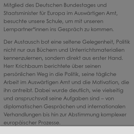
Mitglied des Deutschen Bundestages und
Staatsminister für Europa im Auswärtigen Amt,
besuchte unsere Schule, um mit unseren
Lernpartner*innen ins Gespräch zu kommen.
Der Austausch bot eine seltene Gelegenheit, Politik
nicht nur aus Büchern und Unterrichtsmaterialien
kennenzulernen, sondern direkt aus erster Hand.
Herr Krichbaum berichtete über seinen
persönlichen Weg in die Politik, seine tägliche
Arbeit im Auswärtigen Amt und die Motivation, die
ihn antreibt. Dabei wurde deutlich, wie vielseitig
und anspruchsvoll seine Aufgaben sind – von
diplomatischen Gesprächen und internationalen
Verhandlungen bis hin zur Abstimmung komplexer
europäischer Prozesse.